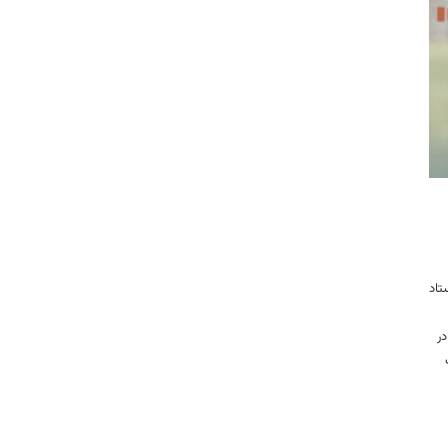
تاد
در