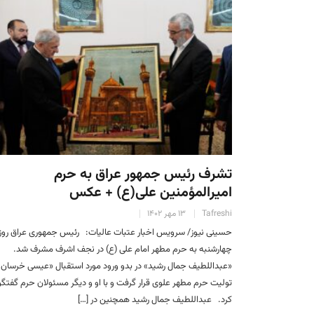
تشرف رئیس جمهور عراق به حرم
امیرالمؤمنین علی(ع) + عکس
Tafreshi
۱۳ مهر ۱۴۰۲
حسینی نیوز/ سرویس اخبار عتبات عالیات: رئیس جمهوری عراق روز
چهارشنبه به حرم مطهر امام علی (ع) در نجف اشرف مشرف شد.
«عبداللطیف جمال رشید» در بدو ورود مورد استقبال «عیسی خرسان»
تولیت حرم مطهر علوی قرار گرفت و با او و دیگر مسئولان حرم گفتگو
کرد. عبداللطیف جمال رشید همچنین در […]