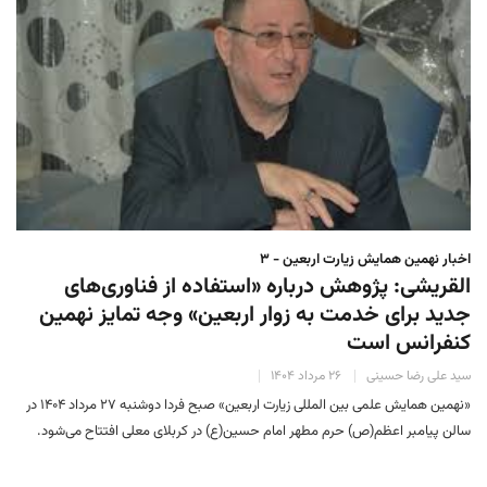
اخبار نهمین همایش زیارت اربعین - ۳
القریشی: پژوهش‌ درباره «استفاده از فناوری‌های
جدید برای خدمت به زوار اربعین» وجه تمایز نهمین
کنفرانس است
سید علی رضا حسینی
۲۶ مرداد ۱۴۰۴
«نهمین همایش علمی بین المللی زیارت اربعین» صبح فردا دوشنبه ۲۷ مرداد ۱۴۰۴ در
سالن پیامبر اعظم(ص) حرم مطهر امام حسین(ع) در کربلای معلی افتتاح می‌شود.