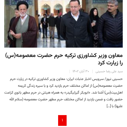
معاون وزیر کشاورزی ترکیه حرم حضرت معصومه(س)
را زیارت کرد
سید علی رضا حسینی
۳۰ آبان ۱۴۰۲
حسینی نیوز/ سرویس اخبار عتبات ایران: معاون وزیر کشاورزی ترکیه در زیارت حرم
حضرت معصومه(س) از اماکن مختلف حرم بازدید کرد و با سیره زندگی کریمه
اهل‌بیت(س) آشنا شد. «ابوبکر گیزلیگیدر» به همراه هیئتی در حرم مطهر بانوی کرامت
حضور یافت و ضمن بازدید از اماکن مختلف حرم مطهر حضرت معصومه (سلام الله
علیها) با […]
۱