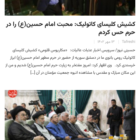
کشیش کلیسای کاتولیک: محبت امام حسین(ع) را در
حرم حس کردم
Tafreshi
۱۳ مهر ۱۴۰۲
حسینی نیوز/ سرویس اخبار عتبات عالیات: «مکاریوس قلومی» کشیش کلیسای
کاتولیک رومی بانوی ما در دمشق سوریه از حضور در حرم مطهر امام حسین(ع) ابراز
خرسندی کرد. وی اظهار کرد: امروز مفتخر به زیارت حرم امام حسین(ع) شدیم و من از
این مکان مبارک و مقدس با مشاهده انبوه جمعیت مؤمنان در آن […]