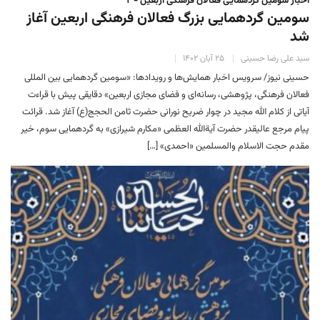
اخبار سومین گردهمایی فعالان فرهنگی اربعین - ۲
سومین گردهمایی بزرگ فعالان فرهنگی اربعین آغاز
شد
سید علی رضا حسینی
۲۵ آبان ۱۴۰۲
حسینی نیوز/ سرویس اخبار همایش‌ها و رویدادها: «سومین گردهمایی بین المللی
فعالان فرهنگی، پژوهشی، رسانه‌ای و فضای مجازی اربعین» دقایقی پیش با قراءت
آیاتی از کلام الله مجید در چوار ضریح نورانی حضرت ثامن الحجج(ع) آغاز شد. قرائت
پیام مرجع عالیقدر حضرت آیةالله العظمی «مکارم شیرازی» به گردهمایی سوم، خیر
مقدم حجت الاسلام والمسلمین «احمدی» […]