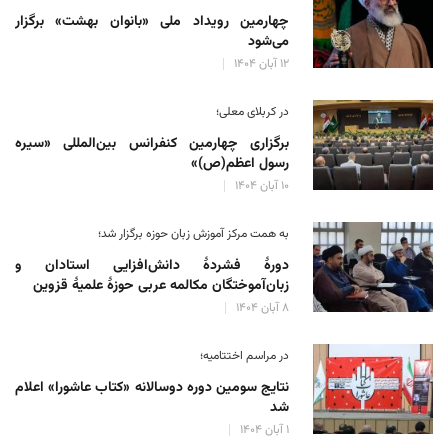
چهارمین رویداد ملی «بانوان بهشت» برگزار
می‌شود
۱۲ آبان ۱۴۰۴
در کربلای معلی؛
برگزاری چهارمین کنفرانس بین‌المللی «سیره
رسول اعظم(ص)»
۱۰ آبان ۱۴۰۴
به همت مرکز آموزش زبان حوزه‌ برگزار شد؛
دورهٔ فشردهٔ دانش‌افزایی استادان و
زبان‌آموختگان مکالمه عربی حوزهٔ علمیهٔ قزوین
۸ آبان ۱۴۰۴
در مراسم اختتامیه؛
نتایج سومین دوره‌ دوسالانه‌ «کتاب عاشورا» اعلام
شد
۱ آبان ۱۴۰۴