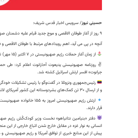
حسینی نیوز
/ سرویس اخبار قدس شریف:
۹ روز از آغاز طوفان الاقصی و موج جدید قیام علیه دشمنان صهیونیتی گذشته است و علیرغم جنایات آنان، مقاومت ادامه دارد.
آنچه در پی می آید، اهم رویدادهای مرتبط با طوفان الاقصی و فلسطین در
از زمان آغاز حملات رژیم صهیونیستی در ۷ اکتبر (۱۵ مهر) تاکنون ۵۸ فلسطینی در کرانه باختری شهید و ۱۲۰۰ نفر دیگر مجروح شدند.
✌️ روزنامه صهیونیستی یدیعوت آحارانوت اعلام کرد: طی حمل
جرانوت» افسر ارتش اسرائیل کشته شد.
رئیس‌جمهوری ونزوئلا در گفت‌وگو با رئیس تشکیلات خودگرد
و از ارسال ۳۰ تن کمک‌های بشردوستانه این کشور آمریکای لاتین به غزه در روزهای آینده خبر داد.
ارتش رژیم صهیونیستی امروز 
قرار دارند.
دفتر «بنیامین نتانیاهو» نخست وزیر کودک‌کُش رژیم صهی
انسانی به نوار غزه در مقابل خارج شدن اتباع خارجی از این م