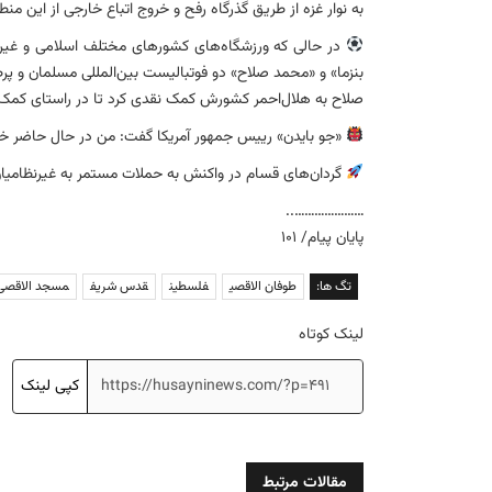
به نوار غزه از طریق گذرگاه رفح و خروج اتباع خارجی از این منط
در حالی که ورزشگاه‌های کشورهای مختلف اسلامی و غیر 
بنزما» و «محمد صلاح» دو فوتبالیست بین‌المللی مسلمان و پرط
صلاح به هلال‌احمر کشورش کمک نقدی کرد تا در راستای کمک‌ر
«جو بایدن» رییس جمهور آمریکا گفت: من در حال حاضر خواس
گردان‌های قسام در واکنش به حملات مستمر به غیرنظامیان در
…………………..
پایان پیام/ ۱۰۱
تگ ها:
طوفان الاقصی
فلسطین
قدس شریف
مسجد الاقصی
لینک کوتاه
کپی لینک
مقالات مرتبط