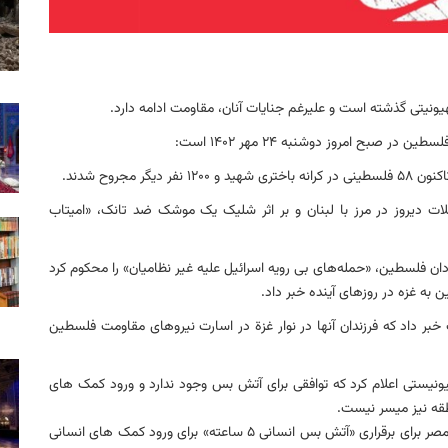
 صبح امروز دوشنبه ۲۴ مهر ۱۴۰۲ است:
ات دیروز در مرز با لبنان و بر اثر شلیک یک موشک ضد تانک، «امیتاب
ان فلسطین، «حمله‌های بی رویه اسرائیل علیه غیر نظامیان» را محکوم کرد
به ۱۵۵ خانواده صهیونیست خبر داد که فرزندان آنها در نوار غزة در اسارت نیروهای مقاومت فلسطین
ونیستی اعلام کرد که توافقی برای آتش بس وجود ندارد و ورود کمک های
نطقه نیز میسر نیست.
پیش از این منابع خبری از توافق آمریکا و رژیم صهیونیستی و مصر برای برقراری «آتش بس انسانی ۵ ساعته» برای ورود کمک های انسانی