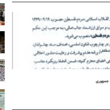
اطل
ت جمهوری
سید 