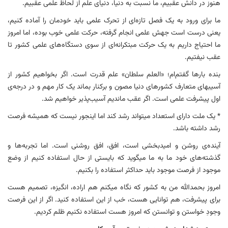
هنوز در دانش عقبیم، ما نسبت به دنیا، دنیای علم از لحاظ علمی عقبیم.
ما برای ورود به یک فصل تازه‌ای از تحرک علمی باید خودمان را آماده کنیم،
یعنی درست است جهش علمی انجام گرفته، حرکت علمی خوب بوده، اما امروز
ما احتیاج داریم به یک حرکت مبتکرانه‌ای از سوی دستگاه‌های علمی کشور تا
عقب نیفتیم.
بنده بارها گفتم‌ام؛ «العلم سلطان» علم قدرت است. اگر بخواهیم کشور از
آسیبهای متعارف کشورهای دنیا مصون و برکنار بماند یک کار مهم و در درجه‌ی
اول پیشرفت علمی است. اگر عقب ماندیم آسیب‌پذیر خواهیم شد.
* یک ملت دارای استعداد میتواند رشد کند اما اینجور نیست که همیشه فرصت
رشد داشته باشد.
آینده‌‌ی روشن و امیدبخشی است، افق، افق روشنی است. اما تجربه‌ها و
گذشته‌های خود ما به ما میگوید که بایستی از حال استفاده کنیم از وضع
موجود از فرصت موجود باید حداکثر استفاده را بکنیم.
امروز بحمدالله من به کشور که نگاه میکنم هم اراده، انگیزه، تصمیم هست
برای پیشرفت، هم توانایی هست، خب از این استفاده کنید. اگر از این فرصت
وجودِ خواستن و توانستن که امروز هست استفاده نکنیم ظلم کردیم.