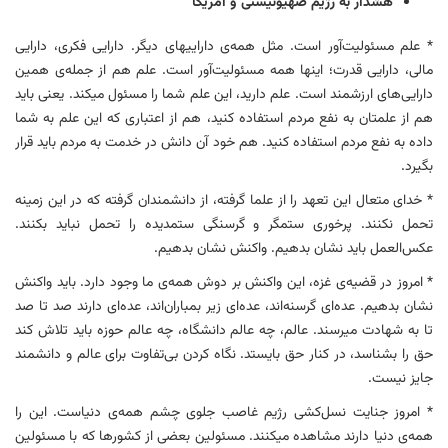
هشدار به رژیم صهیونیستی و آمریکا‌
* علم مسئولیت‌آور است. مثل همه‌ی داراییهای دیگر. دارایی فکری، دارایی
مالی، دارایی قدرت؛ اینها همه مسئولیت‌آور است. علم هم از جمله‌ی همین
دارایی‌های ارزشمند است. علم دارید، این علم شما را مسئول میکند. یعنی باید
هم از علمتان به نفع مردم استفاده کنید، هم از اعتباری که این علم به شما
داده به نفع مردم استفاده کنید. هم خود آن دانش در خدمت به مردم باید قرار
بگیرد.
* خدای متعال این تعهد را از علما گرفته، از دانشمندان گرفته که در این زمینه
تحمل نکنند. پرخوری ستمگر و گرسنگی ستمدیده را تحمل نباید بکنند.
عکس‌العمل باید نشان بدهیم. واکنش نشان بدهیم.
* امروز در قضیه‌ی غزه، این واکنش بر دوش همه‌ی ما وجود دارد. باید واکنش
نشان بدهیم. عده‌ای گرسنه‌اند، عده‌ای زیر بمباران‌اند، عده‌ای دارند صد تا صد
تا به شهادت میرسند. عالم، چه عالم دانشگاه، چه عالم حوزه باید تلاش کند
حق را بشناسد، در کنار حق بایستد. نگاه کردن بی‌تفاوت برای عالم و دانشمند
جایز نیست.
* امروز جنایت نسل‌کشی رژیم غاصب جلوی چشم همه‌ی دنیاست. این را
همه‌ی دنیا دارند مشاهده میکنند. مسئولین بعضی از کشورها که با مسئولین