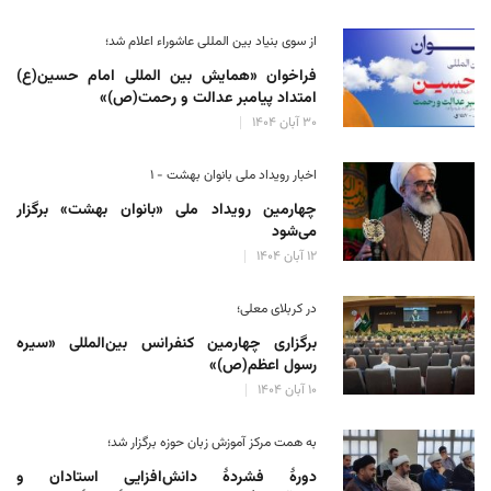
از سوی بنیاد بین المللی عاشوراء اعلام شد؛
فراخوان «همایش بین المللی امام حسین(ع)
امتداد پیامبر عدالت و رحمت(ص)»
۳۰ آبان ۱۴۰۴
اخبار رویداد ملی بانوان بهشت - ۱
چهارمین رویداد ملی «بانوان بهشت» برگزار
می‌شود
۱۲ آبان ۱۴۰۴
در کربلای معلی؛
برگزاری چهارمین کنفرانس بین‌المللی «سیره
رسول اعظم(ص)»
۱۰ آبان ۱۴۰۴
به همت مرکز آموزش زبان حوزه‌ برگزار شد؛
دورهٔ فشردهٔ دانش‌افزایی استادان و