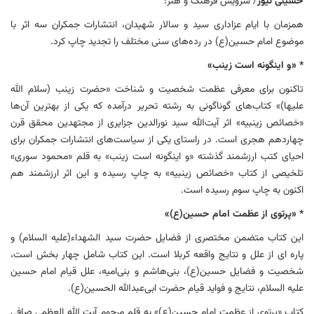
حسینی نیوز
/ سرویس فرهنگ و هنر:
همزمان با ایام عزاداری سید و سالار شهیدان، انتشارات جمکران سه اثر با
موضوع امام حسین(ع) در رده‌های سنی مختلف را تجدید چاپ کرد.
* «و اینگونه است زینب»
تاکنون برای معرفی عظمت شخصیت و شناخت «حضرت زینب (سلام الله
علیها)» کتاب‌های گوناگونی به رشته تحریر درآمده که یکی از بهترین آن‌ها
«خصائص زینبیه» اثر آیت‌الله سید نورالدین جزایری از مجتهدین محقق قرن
چهاردهم هجری است. در راستای یکی از سیاست‌های انتشارات جمکران برای
احیای کتب ارزشمند گذشته «و اینگونه است زینب» به قلم «محمود سوری»
تلخیصی از کتاب «خصائص زینبیه» به چاپ رسیده و این اثر ارزشمند هم
اکنون به چاپ سوم رسیده است.
* «پرتوی از عظمت امام حسین(ع)»
این کتاب متضمن مختصری از فضایل حضرت سید الشهداء(علیه السلام) و
پاره ای از علل و نتایج واقعه کربلا است. این کتاب شامل چهار بخش است،
شخصیت و فضایل حسین(ع)، بنی‌هاشم و بنی‌امیه، علل قیام امام حسین
علیه السلام، نتایج و فواید قیام حضرت ابی‌عبدالله الحسین(ع).
کتاب «پرتوی از عظمت امام حسین(ع)» به قلم مرحوم آیت الله العظمی صافی