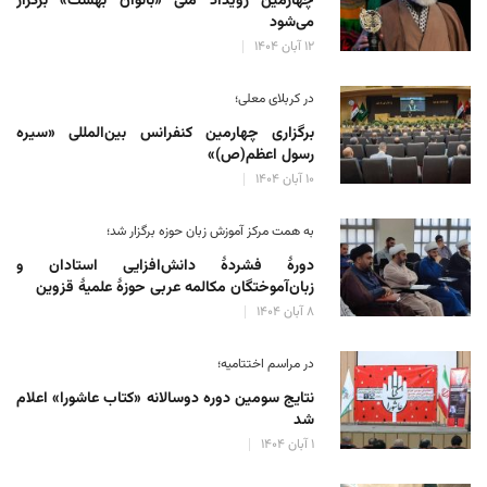
چهارمین رویداد ملی «بانوان بهشت» برگزار
می‌شود
۱۲ آبان ۱۴۰۴
در کربلای معلی؛
برگزاری چهارمین کنفرانس بین‌المللی «سیره
رسول اعظم(ص)»
۱۰ آبان ۱۴۰۴
به همت مرکز آموزش زبان حوزه‌ برگزار شد؛
دورهٔ فشردهٔ دانش‌افزایی استادان و
زبان‌آموختگان مکالمه عربی حوزهٔ علمیهٔ قزوین
۸ آبان ۱۴۰۴
در مراسم اختتامیه؛
نتایج سومین دوره‌ دوسالانه‌ «کتاب عاشورا» اعلام
شد
۱ آبان ۱۴۰۴