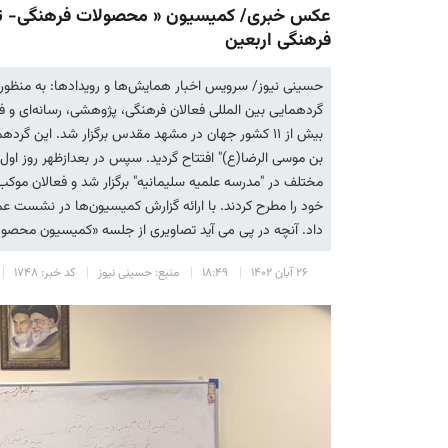
عکس خبری/ کمیسیون « محصولات فرهنگی- تبل
فرهنگی اربعین
حسینی نیوز/ سرویس اخبار همایش‌ها و رویدادها: به منظو
گردهمایی بین المللی فعالان فرهنگی، پژوهشی، رسانه‌ای و ف
بن موسی الرضا(ع)" افتتاح گردید. سپس در بعدازظهر روز ا
مختلف در "مدرسه علمیه سلیمانیه" برگزار شد و فعالان موکب
داد. آنچه در پی می آید تصاویری از جلسه «کمیسیون محصو
۲۶ آبان ۱۴۰۲
۱۸:۴۹
منبع: حسینی نیوز
کد خبر: ۱۷۴۸