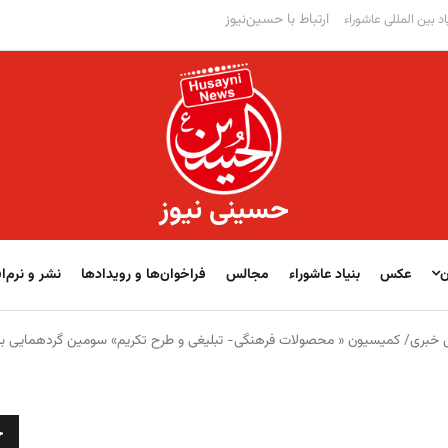
ارتباط با حسین‌نیوز
اد بین المللی عاشوراء
حسینی نیوز
ن
عکس
بنیاد عاشوراء
مجالس
فراخوان‌‏‏‏ها و رویدادها
نشر و نرم‌اف
بری/ کمیسیون « محصولات فرهنگی- تبلیغی و طرح تکریم» سومین گردهمایی بزر
ج