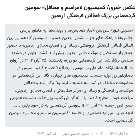
عکس خبری/ کمیسیون «مراسم و محافل» سومین
گردهمایی بزرگ فعالان فرهنگی اربعین
حسینی نیوز/ سرویس اخبار همایش‌ها و رویدادها: به منظور بررسی
چالش‌ها و راهکارهای جهانی شدن اربعین حسینی «سومین گردهمایی بین
المللی فعالان فرهنگی، پژوهشی، رسانه‌ای و فضای مجازی اربعین» با حضور
جمعی از مسئولان و موکب داران اربعینیِ بیش از ۱۱ کشور جهان در مشهد
مقدس برگزار شد. این گردهمایی دو روزه، پنجشنبه ۲۵ آبان ۱۴۰۲ در "رواق
دار الرحمة بارگاه امام علی بن موسی الرضا(ع)" افتتاح گردید. سپس در
بعدازظهر روز اول، جلسات کمیسیون های چهارده گانه این گردهمایی در
موضوعات مختلف در "مدرسه علمیه سلیمانیه" برگزار شد و فعالان
موکب‌های فرهنگی و رسانه‌ای، مراکز مطالعاتی و فضای مجازی اربعینی،
مباحث خود را مطرح کردند. با ارائه گزارش کمیسیون‌ها در نشست عمومی
صبح امروز جمعه ۲۶ آبان ۱۴۰۲ سومین گردهمایی به کار خود پایان داد.
آنچه در پی می آید تصاویری از جلسه «کمیسیون مراسم و محافل» سومین
گردهمایی است:
۲۸ آبان ۱۴۰۲
۰۱:۰۲
منبع: حسینی نیوز
کد خبر: ۱۷۶۳