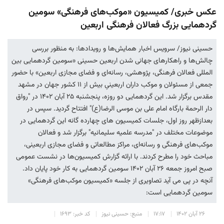
عکس خبری/ کمیسیون «موکب‌های فرهنگی» سومین
گردهمایی بزرگ فعالان فرهنگی اربعین
حسینی نیوز/ سرویس اخبار همایش‌ها و رویدادها: به منظور بررسی
چالش‌ها و راهکارهای جهانی شدن اربعین حسینی «سومین گردهمایی بین
المللی فعالان فرهنگی، پژوهشی، رسانه‌ای و فضای مجازی اربعین» با حضور
جمعی از مسئولان و موکب داران اربعینیِ بیش از ۱۱ کشور جهان در مشهد
مقدس برگزار شد. این گردهمایی دو روزه، پنجشنبه ۲۵ آبان ۱۴۰۲ در "رواق
دار الرحمة بارگاه امام علی بن موسی الرضا(ع)" افتتاح گردید. سپس در
بعدازظهر روز اول، جلسات کمیسیون های چهارده گانه این گردهمایی در
موضوعات مختلف در "مدرسه علمیه سلیمانیه" برگزار شد و فعالان
موکب‌های فرهنگی و رسانه‌ای، مراکز مطالعاتی و فضای مجازی اربعینی،
مباحث خود را مطرح کردند. با ارائه گزارش کمیسیون‌ها در نشست عمومی
صبح امروز جمعه ۲۶ آبان ۱۴۰۲ سومین گردهمایی به کار خود پایان داد.
آنچه در پی می آید تصاویری از جلسه «کمیسیون موکب‌های فرهنگی»
سومین گردهمایی است:
۲۶ آبان ۱۴۰۲
۱۷:۱۷
منبع: حسینی نیوز
کد خبر: ۱۶۹۳