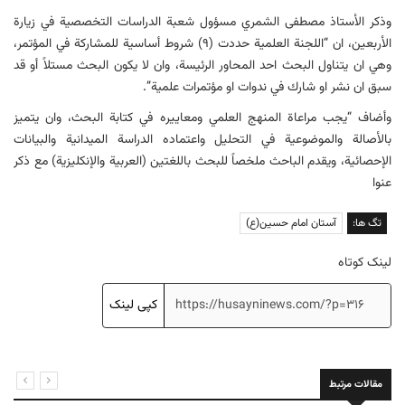
وذكر الأستاذ مصطفى الشمري مسؤول شعبة الدراسات التخصصية في زيارة
الأربعين، ان “اللجنة العلمية حددت (۹) شروط أساسية للمشاركة في المؤتمر،
وهي ان يتناول البحث احد المحاور الرئيسة، وان لا يكون البحث مستلاً أو قد
سبق ان نشر او شارك في ندوات او مؤتمرات علمية”.
وأضاف “يجب مراعاة المنهج العلمي ومعاييره في كتابة البحث، وان يتميز
بالأصالة والموضوعية في التحليل واعتماده الدراسة الميدانية والبيانات
الإحصائية، ويقدم الباحث ملخصاً للبحث باللغتين (العربية والإنكليزية) مع ذكر
عنوا
تگ ها:
آستان امام حسین(ع)
لینک کوتاه
کپی لینک
مقالات مرتبط