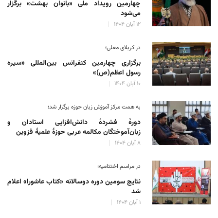
چهارمین رویداد ملی «بانوان بهشت» برگزار
می‌شود
۱۲ آبان ۱۴۰۴
در کربلای معلی؛
برگزاری چهارمین کنفرانس بین‌المللی «سیره
رسول اعظم(ص)»
۱۰ آبان ۱۴۰۴
به همت مرکز آموزش زبان حوزه‌ برگزار شد؛
دورهٔ فشردهٔ دانش‌افزایی استادان و
زبان‌آموختگان مکالمه عربی حوزهٔ علمیهٔ قزوین
۸ آبان ۱۴۰۴
در مراسم اختتامیه؛
نتایج سومین دوره‌ دوسالانه‌ «کتاب عاشورا» اعلام
شد
۱ آبان ۱۴۰۴