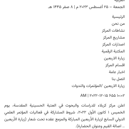
العربية
الجمعة – ۲۵ أغسطس ۲۰۲۳ م | ۸ صفر ۱۴۴۵ هـ
الرئيسية
من نحن
نشاطات المركز
مشاريع المركز
اصدارات المركز
المكتبة الرقمية
زيارة الاربعين
اقسام المركز
اخبار عامة
اتصل بنا
زيارة الاربعين /المؤتمرات والندوات
10:02 AM | 2022-12-15 655
اعلن مركز كربلاء للدراسات والبحوث في العتبة الحسينية المقدسة، يوم
الخميس ۱ كانون الأول ۲۰۲۲، شروط المشاركة في فعاليات المؤتمر العلمي
الدولي السابع لزيارة الأربعين المباركة والمزمع عقده تحت شعار (زيارة الأربعين
.. اصالة القيم وعنوان الحضارة).