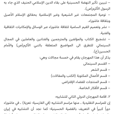
– تبیین تأثیر النهضة الحسینیة علی بقاء الدین الإسلامي الحنیف الذي جاء به
الرسول الأكرم(ص).
– توعیة المجتمعات غیر الشیعیة وغیر الإسلامیة بحقائق الإسلام الأصیل
وبثقافة عاشوراء.
– نشر وتعمیم القیم السامیة لثقافة عاشوراء عبر الوسائل والإمكانیات الثقافیة
والفنیة.
– تشجیع الكتاب والمؤلفین والمترجمین والفنانین والعاملین في المجال
السینمائي للتطرق الی المواضیع المتعلقة بالنبي الأكرم(ص) والأمام
الحسین(ع).
یذكر أن هذا المهرجان یقام في خمسة مجالات وهي:
– القسم السینمائی
– قسم الشعر
– قسم الأعمال المکتوبة (الکتب والمقالات)
– قسم المنتجات للفضاء الإفتراضی
– قسم الأفكار الخاصة.
۲. اقامة المهرجان الدولي الثاني للتشابیه:
إن للمراسم التقلیدیة ـ منها مراسم التشابیه (في الفارسیة: تعزیة) ـ في عاشوراء
دوراً كبیراً في التعریف بالقضیة الحسینیة؛ كما نجد أن التشابیه في إيران