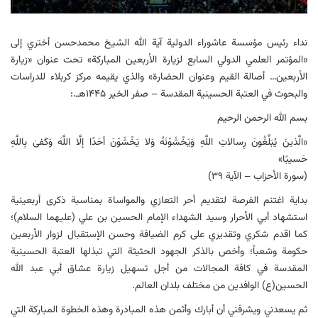
نداء رئيس مؤسسة عاشوراء الدولية آية الله الشيخ محمدحسن أختري إلى
«المؤتمر العلمي الدولي السابع لزيارة الأربعين المباركة» تحت عنوان «زيارة
الأربعين… أصالة القيم وعنوان الحضارة» والذي يقیمه مركز كربلاء للدراسات
والبحوث في العتبة الحسينية المقدسة – صفر الخير ۱۴۴۵هـ.:
بسم الله الرحمن الرحیم
«الَّذينَ يُبَلِّغُونَ رِسالاتِ اللَّهِ وَيَخْشَوْنَهُ وَلا يَخْشَوْنَ أحَدًا إلَّا اللَّهَ وَكَفىٰ بِاللَّهِ
حَسيبًا»
(سورة الأحزاب – الآیة ۳۹)
بدایة اغتنم الفرصة لتقدیم أحر التعازي والمواساة بمناسبة ذکری أربعینیة
استشهاد أبي الأحرار وسید الشهداء الإمام الحسین بن علي (علیهما السلام)؛
کما اقدم شکري وتقدیري علی کرم الضیافة وحسن الإستقبال لزوار الأربعین
حکومة وشعباً؛ وأخص بالذکر الجهود الحثیثة التي تبذلها العتبة الحسینیة
المقدسة في کافة المجالات من أجل تسهیل زیارة عشاق أبي عبد الله
الحسین(ع) الوافدین من مختلف بلدان العالم.
ثم یسعدني ویشرفني أن أبارك وأثمن هذه المبادرة وهذه الخطوة المباركة التي