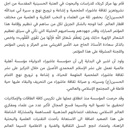
قام بها مركز كربلاء للدراسات والبحوث في العتبة الحسينية المقدسة من اجل
نشروتعزیز ثقافة عاشوراء الملحمية و إشاعة و ترويج نهج و سيرة أبي عبدالله
الحسين(ع). بحضور ثلة من العلماء و النخب الفكرية و العلمية من مختلف
اقطار العالم. كما اتوجه بالشكر الجزیل لكل من ساهم في تنظیم وإقامة هذا
المؤتمر المبارك واقدر جهودهم ومساعیهم الحثیثة التي تأتي في سیاق تعظیم
الشعائر الإلهیة «ذلِكَ وَمَنْ يُعَظِّمْ شَعَائِرَ اللَّهِ فَإِنَّهَا مِنْ تَقْوَى الْقُلُوبِ»؛ واخص
بالذكر سعادة الأستاذ الحاج عبد الأمير القريشي مدير المركز و رئيس المؤتمر
واللجنة المشرفة علی هذا المؤتمر.
واود أن اشیر في البدایة إلی أن «مؤسسة عاشوراء الدولیة» مؤسسة أهلیة
عالمیة تعمل علی نشر الإسلام المحمدي الأصیل من خلال التركیز علی نشر
ثقافة عاشوراء الملحمیة الملهمة للحیاة، و إشاعة و ترویج نهج الامام
الحسین(ع) وسیرته، و صیانة ثقافة عاشوراء من التحریف والبقاء علیها حیة
فاعلة في المجتمع الإسلامي والعالمي.
وقد حرصت المؤسسة منذ انطلاق عملها علی تكریس كافة الطاقات والإمكانیات
لتحقیق ما تصبوا الیه ولاسیما فسح المجال لأكبر عدد من علماء ومفكري
العالم الاسلامي بمختلف انتماءاتهم المذهبیة للمساهمة والمشاركة الشاملة
علی هذا الصعید اضافة الی الاستعانة بأحدث التقنیات العلمیة والبحثیة
الراهنة، واعتماد انجع السبل الثقافیة والفنیة و الاعلامیة لاسیما العالم