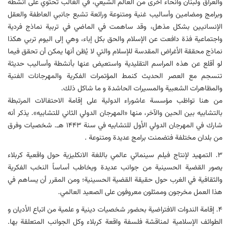
والعراق ولبنان وأنحاء أخرى من العالم الشيعي، في الغالب تحتوي على أنشطة
وبرامج ومضامين وأساليب غنية ومتنوعة ورائعة تشبع جانبي العاطفة والعقل
الإنسانيين بشكل مذهل، وقد ساهمت في الماضي في تربية نماذج فردية
واجتماعية فذة دافعت عن الإسلام والحق بكل إباء، وهي إلى اليوم تربي هكذا
نماذج محققة الأغراض المقدسة للإسلام والتي لا يُظن أنها يمكن أن تحقق فيما
لو أقلع عن هذه المراسم التقليدية واستعيض عنها بأنشطة وأساليب حديثة
تنسجم مع العصر الحديث كنمط المؤتمرات الفكرية والمهرجانات الفنیة
والمظاهرات الشعبية والمسيرات الحاشدة و ما شاكل ذلك.
من هنا تواظب مؤسسة عاشوراء الدولیة علی إقامة الاحتفالات المرتبطة
بالتشابیه بین الحین والآخر، منها «المهرجان الدولي الثاني للتشابیه». یذكر أنه
شارك في المهرجان الدولي الأول للتشابیه في سنة ۱۴۴۳ هـ. شخصیات وفرق
من بلدان مختلفة فتضمنت برامج عدیدة ومتنوعة .
٣. التمهید لإنتاج فيلم سينمائي عالمي باللغة الانكليزية حول واقعية كربلاء
یصور القضیة الحسینیة من جوانب عدیدة ویخاطب أساساً النخب الفکریة
والثقافیة في الغرب حول حقیقة القضیة الحسینیة؛ ومن المقرر أن یساهم في
هذا العمل مخرجون وممثلون معروفون علی الصعید العالمي.
٤. إقامة الندوات الافتراضية بحضور شخصيات دينية و علمية من اتباع الأديان و
الطوائف الإسلامية لمناقشة فلسفة واقعة کربلاء وكل الجوانب المتعلقة بها.