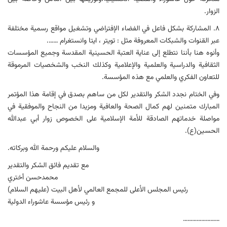
الزوار.
۸. المشارکة بشکل فاعل في الفضاء الإفتراضي وتشغیل مواقع رسمیة مختلفة
عبر القنوات والشبکات المعروفة مثل : تویتر ، ایتا وانستغرام …….
وأنوه هنا بأننا نتطلع إلی عنایة العتبة الحسینیة المقدسة وجمیع المؤسسات
الثقافیة والدراسیة والعلمیة والإعلامیة وکذلك النخب والشخصیات المرموقة
للتعاون الفکري والعلمي مع هذه المؤسسة.
وفي الختام نجدد الشکر والتقدیر لکل من ساهم بصدق في إقامة هذا المؤتمر
المبارك متمنین لهم کمال الصحة والعافیة ومزیدا من النجاح والموفقیة في
مواصلة خدماتهم الصادقة للأمة الإسلامیة علی الخصوص زوار أبي عبدالله
الحسین(ع).
والسلام علیکم ورحمة الله وبرکاته.
مع تقدیم فائق الشکر والتقدیر
محمدحسن أختري
رئیس المجلس الأعلی للمجمع العالمي لأهل البیت (علیهم السلام)
و رئیس مؤسسة عاشوراء الدولیة
……………………