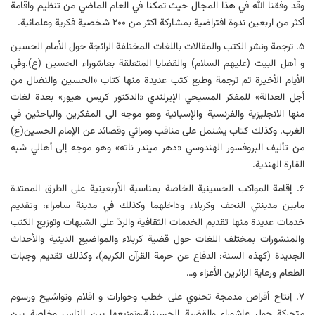
وقد وفقنا الله في هذا المجال حیث تمکنا في العام الماضي من تنظیم واقامة
أکثر من اربعین ندوة افتراضیة بمشارکة اکثر من ۲۰۰ شخصیة فکریة وعلمائیة.
۵. ترجمة ونشر الكتب والمقالات باللغات المختلفة الرائجة حول الأمام الحسين
و أهل البيت (عليهم السلام) والقضایا المتعلقة بعاشوراء الحسین (ع).وفي
الأیام الأخیرة تم ترجمة وطبع كتب عدیدة منها كتاب «الحسین والنضال من
أجل العدالة» للمفكر المسیحي الإیرلندي «الدكتور كریس هیور» بعدة لغات
منها الانجلیزیة والفرنسیة والإسبانیة وهو موجه الی المفكرین والباحثین في
الغرب. وكذلك كتاب یشتمل علی مناقب ومراثي وقصائد عن الإمام الحسین(ع)
من تألیف البروفسور الهندوسي «دهر میندر ناته» وهو موجه إلی أهالي شبه
القارة الهندیة.
۶. إقامة المواكب الحسینیة الخاصة بمناسبة الأربعینیة علی الطرق الممتدة
مابین مدینتي النجف وكربلاء وداخلهما وكذلك في مدینة سامراء، وتقدیم
خدمات عدیدة منها تقدیم الخدمات الثقافیة والردّ علی الشبهات وتوزیع الكتب
والمنشورات بمختلف اللغات حول قضیة کربلاء والمواضیع الدینیة والأحداث
الجدیدة (کهذه السنة: الدفاع عن حرمة القرآن الکریم)، وكذلك تقدیم وجبات
الطعام ورعایة الزائرین الأعزاء و…
۷. إنتاج أقراص مدمجة تحتوي علی خطب وحوارات و افلام وتواشیح ورسوم
متحركة حول عاشوراء والقضیة الحسینیة،وتوزیعها بین الناس وخاصة بین