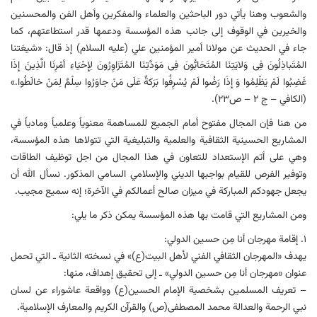
والشعوب وهنا یأتي دور الباحثین والعلماء والمفكرین وأهل الفن والمحسنین
والخیرین في الوقوف إلی جانب هذه المؤسسة ودعمها قدر استطاعتهم، كما
جاء في الحدیث عن مولانا أمیر المؤمنین علي (علیه السلام) إذ قال: «شیعَتنا
المُتَباذِلُونَ فِی وَلایَتِنَا المُتَحَابُّونَ فِی مَوَدَّتِنَا المُتَزَاوِرُونَ لِإِحْیَاءِ أمْرِنَا الَّذِینَ إِذَا
غَضِبُوا لَمْ یَظْلِمُوا وَ إِذَا رَضُوا لَمْ یُسْرِفُوا بَرَكةٌ عَلَی مَنْ جاوَرُوا سِلْمٌ لِمَنْ خالَطُوا.»
(الكافي – ج ۲ – ص۲۳).
من هنا فإن المجال مفتوح أمام الجمیع للمساهمة معنویاً وعلمیاً ومادیاً في
المشاریع الحسینیة الثقافیة والعلمیة والتبلیغیة التي تتولاها هذه المؤسسة،
وهي علی أتم الإستعداد للتعاون في هذا المجال من اجل توظیف الطاقات
وتوفیر الفرص للقیام بواجبها الدیني والإسلامي السامي المذكور. نسأل الله أن
یجعل جهودكم المباركة في میزان صالح أعمالكم في الآخرة؛ إنه سمیع مجیب.
ومن المشاریع التي قامت بها هذه المؤسسة یمكن ذكر ما یلي:
۱. إقامة مهرجان أنا مِن حسين الدولي:
یهدف «المهرجان الثقافي الفني لأهل البیت(ع)» في نسخته الثانیة ـ التي تحمل
عنوان «مهرجان أنا مِن حسين الدولي» ـ إلی تحقیق إهداف، منها:
– تعریف المسلمین بشخصیة الإمام الحسین(ع) وواقعة عاشوراء عن لسان
نبي الرحمة والعدالة محمد المصطفی(ص) والقرآن الكریم والمعارف الإسلامیة.