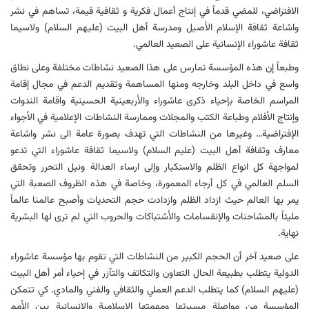
الافتراضي، للمضي قدماً في إنتاج أعمال فكریة و ثقافیة قیمة، تساهم في نشر
واشاعة ثقافة الإسلام الأصیل ومدرسة أهل البیت (علیهم السلام) ولاسیما
ثقافة عاشوراء الإنسانیة علی الصعید العالمي.
وطبعاً إن هذه المؤسسة تمارس علی هذا الصعید نشاطات مختلفة وعلی نطاق
واسع في داخل البلد وخارجه ومنها المساهمة وتقدیم الدعم في مجال إقامة
المراسم الخاصة بإحیاء ذكری عاشوراء والأربعینیة الحسینیة واقامة الندوات
وإنتاج الأفلام وطباعة الكتب والمجلات وممارسة النشاطات الإعلامیة في الأجواء
الإفتراضیة… وغیرها من النشاطات التي تهدف بصورة عامة الی نشر واشاعة
معارف وثقافة أهل البیت (علیم السلام) ولاسیما ثقافة عاشوراء التي تدعو
لمواجهة كل انواع الظلم والاستكبار وإلی ارساء العدالة ونیل التحرر وتحقق
السلم العالمي في كل أرجاء المعمورة، وخاصة في هذه الظروف الصعبة التي
یمر بها العالم حیث ازداد الظلم وازدادت حجم التحدیات وأصبح عالمنا عالماً
ملیئاً بالمشاحنات والإنقسامات والأشتباكات والحروب التي لم تری لها البشریة
نهایة.
علی صعید آخر أن الحجم الكبیر من النشاطات التي تقوم بها مؤسسة عاشوراء
الدولیة یتطلب بطبیعة الحال التعاون والتكاتف والتآزر في إحیاء أمر أهل البیت
(علیهم السلام) كما یتطلب الدعم العملي والثقافي والفني والمادي. كي تتمكن
المؤسسة من مواصلة مسیرتها ومهمتها الاسلامیة والانسانیة بین الأمم