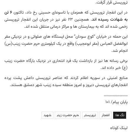
تروریستی قرار گرفت.
در این انفجار تروریستی که همزمان با تاسوعای حسینی رخ داد، تاکنون
۶ تن
به شهادت رسیده اند
. همچنین ۲۳ نفر نیز در جریان این انفجار تروریستی
زخمی شده اند که به بیمارستان ها و مراکز درمانی منتقل شده اند.
این حمله در خیابان “کوع سودان” محل ایستگاه های صلواتی و در نزدیکی مقر
ابوالفضل العباس (مقر ابوعجیب) واقع در یک کیلومتری حرم حضرت زینب(س)
انجام شد.
برخی رسانه ها نیز از بازداشت یک فرد انتحاری در نزدیک بارگاه حضرت زینب
(ع) خبر داده اند.
منابع امنیتی در سوریه اعلام کردند که عناصر تروریستی داعش پشت پرده
انفجارهای تروریستی دیروز و امروز منطقه سیده زینب شهر دمشق هستند.
………………………
پایان پیام/ ۱۰۱
تگ ها:
انفجار
تروریستی
حرم حضرت زینب
شهید
لینک کوتاه