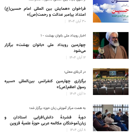
فراخوان «همایش بین المللی امام حسین(ع)
امتداد پیامبر عدالت و رحمت(ص)»
۳۰ آبان ۱۴۰۴
اخبار رویداد ملی بانوان بهشت - ۱
چهارمین رویداد ملی «بانوان بهشت» برگزار
می‌شود
۱۲ آبان ۱۴۰۴
در کربلای معلی؛
برگزاری چهارمین کنفرانس بین‌المللی «سیره
رسول اعظم(ص)»
۱۰ آبان ۱۴۰۴
به همت مرکز آموزش زبان حوزه‌ برگزار شد؛
دورهٔ فشردهٔ دانش‌افزایی استادان و
زبان‌آموختگان مکالمه عربی حوزهٔ علمیهٔ قزوین
۸ آبان ۱۴۰۴