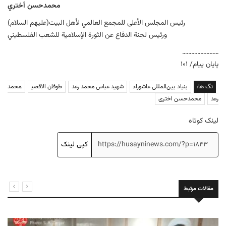
محمدحسن أختري
رئیس المجلس الأعلی للمجمع العالمي لأهل البیت(علیهم السلام)
ورئیس لجنة الدفاع عن الثورة الإسلامیة للشعب الفلسطیني
……………………
پایان پیام/ ۱۰۱
تگ ها:
بنیاد بین‌المللی عاشوراء
شهید عباس محمد رعد
طوفان الاقصی
محمد
رعد
محمدحسن اختری
لینک کوتاه
کپی لینک
مقالات مرتبط