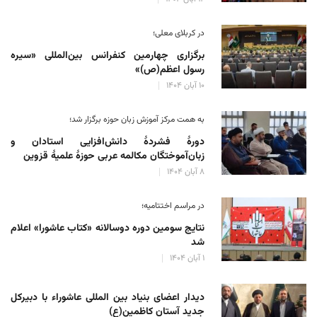
در کربلای معلی؛
برگزاری چهارمین کنفرانس بین‌المللی «سیره
رسول اعظم(ص)»
۱۰ آبان ۱۴۰۴
به همت مرکز آموزش زبان حوزه‌ برگزار شد؛
دورهٔ فشردهٔ دانش‌افزایی استادان و
زبان‌آموختگان مکالمه عربی حوزهٔ علمیهٔ قزوین
۸ آبان ۱۴۰۴
در مراسم اختتامیه؛
نتایج سومین دوره‌ دوسالانه‌ «کتاب عاشورا» اعلام
شد
۱ آبان ۱۴۰۴
دیدار اعضای بنیاد بین المللی عاشوراء با دبیرکل
جدید آستان کاظمین(ع)