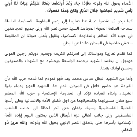
الأعداء بحول الله وقوته «
فَإذَا جاءَ وَعْدُ أُولَاهُمَا بَعَثْنَا عَلَيْكُمْ عِبَادًا لَنَا اُولِي
بَأسٍ شَدِيدٍ فَجاسُوا خِلَالَ الدِّيَارِ وَكانَ وَعدًا مَفعولًا
».
كما نرجو أن تقدموا نیابة عنا تعازینا إلی زعیم المقاومة الاسلامیة الباسلة
سماحة العلامة الحجة المجاهد السید حسن نصر الله وإلی جمیع المجاهدین
في حزب الله المظفر والمقاومة الاسلامیة، ونقول بأعلی صوتنا ان المقاومة
ستبقی حاضرة في المیدان دفاعا عن الوطن.
كما نقدم تعازینا ومواساتنا إلی اسرتكم الكریمة وجمیع ذویكم راجین المولی
عزوجل ان یتغمد الشهید برحمته الواسعة ویحشره مع الشهداء والصدیقین
وحسن اولئك رفیقا.
وأما عن الشهید البطل عباس محمد رعد فهو نموذج لما قدمه حزب الله بأن
القیادة هو حضور فاعل في المیدان، فدم هذا الشهید العزیز ودماء بقیة
الشهداء وابناء القیادة تؤكد أن المقاومة الإسلامیة و حزب الله المظفر
سیواصلان مسیرتهما وتضحیاتهما من اجل قضایا الأمة والانسانیة وعلی رأسها
القضیة الفلسطینیة وسوف یقفان حتی آخر لحظة الی جانب الشعب
الفلسطیني وإلی جانب أهالي غزة الأبطال الذین یمثلون الیوم إرادة الأمة
الإسلامیة بأسرها حتی یتحقق النصر الإلهي بحول الله وقوته؛
والله عزیز ذو
انتقام
.