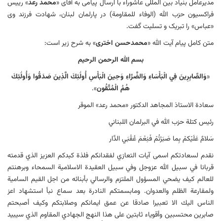
مدیرعامل بنیاد بین المللی عاشوراء با ارسال پیامی به آقای «
محمد رعد
» رییس
فراکسیون حزب الله (الوفاء للمقاومة) در پارلمان لبنان، شهادت فرزند وی
«عباس» را تبریک و تسلیت گفت.
متن کامل پیام آیت الله «
محمدحسن اختری
» به شرح زیر است:
بسم الله الرحمن الرحیم
«
وَالصَّابِرِينَ فِي الْبَأْسَاءِ وَالضَّرَّاءِ وَحِينَ الْبَأْسِ أُولَٰئِكَ الَّذِينَ صَدَقُوا وَأُولَٰئِكَ
هُمُ الْمُتَّقُون
».
سعادة الاستاذ المجاهد الدكتور «محمد رعد» الموقر
رئیس كتلة حزب الله في البرلمان اللبناني
سَلامٌ عَلَيْكمْ بِما صَبَرْتُمْ فَنِعْمَ عُقْبَي الدَّار
نقدم لسعادتكم اسمی آیات التعازي لفقدانكم فلذة كبدكم العزیز الذي قدمته
قربانا في سبیل الله عزوجل وفي سبیل العقیدة الاسلامیة السمحاء وبرهنتم
للعالم كیف یضحي المسؤول الملتزم والرسالي بأبنائه من اجل القیم السامیة
ولمقارعة الظلم والعدوان. ومابسمتكم النادرة بعد سماع نبأ استشهاد اعز
الناس الیك الا تعبیرا صادقا عن عمق ایمانكم وصلابتكم وكیف أصبحتم
صابرین محتسبین وأقویاء ثابتین علی هذا النهج الجهادي المقاوم الذي سیبید