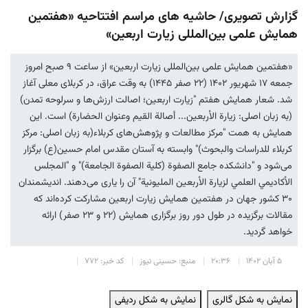
گزارش تصویری/ حاشیه های مراسم افتتاحیه «هفتمین
همایش علمی بین‌المللی زیارت اربعین»
«هفتمین همایش علمی بین‌المللی زیارت اربعین» از ساعت ۹ صبح امروز
جمعه ۱۷ شهریور ۱۴۰۲ (۲۲ صفر ١٤٤٥) به وقت عراق، در کربلای معلی آغاز
شد. شعار همایش هفتم "زیارت اربعین؛ اصالت ارزش‌ها و سرلوحه تمدن)
(به زبان اصلی: زیارة الأربعین... أصالة القیم وعنوان الحضارة) است. این
همایش به همت "مرکز مطالعات و پژوهش‌های کربلاء(به زبان اصلی: مرکز
کربلاء للدراسات والبحوث)" وابسته به آستان مقدس امام حسین(ع) برگزار
می‌شود و "دانشکده جامع الصفوة (کلیة الصفوة الجامعة)" و "المجلس
الأكاديمي العلمي لزيارة الأربعين المليونية" آن را یاری می‌دهند. اندیشمندان
۳۰ کشور جهان در هفتمین همایش زیارت اربعین مشارکت کرده‌اند که
مقالات برگزیده در طول دور روز برگزاری همایش (۲۲ و ۲۳ صفر) ارائه
خواهد گردید.
۵ آبان ۱۴۰۲
۲۰:۳۶
منبع: حسینی نیوز
کد خبر: ۷۷۲
نمایش به شکل گالری
نمایش به شکل ردیفی