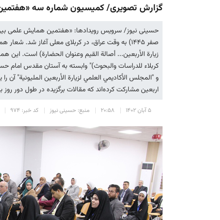
گزارش تصویری/ کمیسیون شماره سه «هفتمین ه
صفر ١٤٤٥) به وقت عراق، در کربلای معلی آغاز شد. شع
زیارة الأربعین... أصالة القیم وعنوان الحضارة) است. این ه
کربلاء للدراسات والبحوث)" وابسته به آستان مقدس امام حسی
اربعین مشارکت کرده‌اند که مقالات برگزیده در طول دور روز برگزاری همایش (۲۲ و ۲۳ صف
۵ آبان ۱۴۰۲
۲۰:۵۸
منبع: حسینی نیوز
کد خبر: ۹۷۴