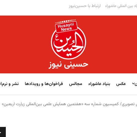
ارتباط با حسین‌نیوز
اد بین المللی عاشوراء
حسینی نیوز
ن
عکس
بنیاد عاشوراء
مجالس
فراخوان‌‏‏‏ها و رویدادها
نشر و نرم‌اف
تصویری/ کمیسیون شماره سه «هفتمین همایش علمی بین‌المللی زیارت اربعین»
ج