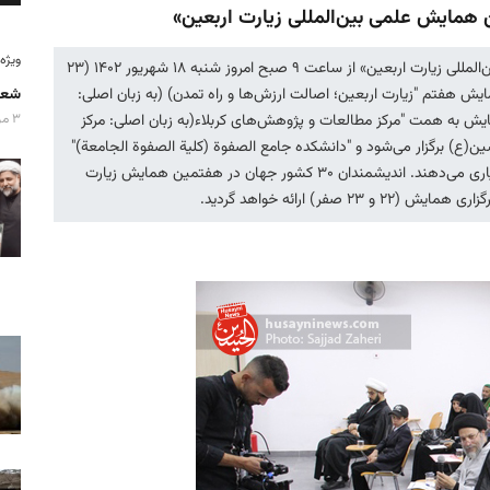
مایش علمی بین‌المللی زیارت اربعین»
ویژه‌نامه
حسینی نیوز/ سرویس رویدادها: «هفتمین همایش علمی بین‌المللی زیارت اربعین» از ساعت ۹ صبح امروز شنبه ۱۸ شهریور ۱۴۰۲ (۲۳
ار همایش هفتم "زیارت اربعین؛ اصالت ارزش‌ها و راه تمدن) (به زبان اصلی:
شعا
مایش به همت "مرکز مطالعات و پژوهش‌های کربلاء(به زبان اصلی: مرکز
۳ مرداد ۱۴۰۵
ن(ع) برگزار می‌شود و "دانشکده جامع الصفوة (کلیة الصفوة الجامعة)"
و "المجلس الأكاديمي العلمي لزيارة الأربعين المليونية" آن را یاری می‌دهند. اندیشمندان ۳۰ کشور جهان در هفتمین همایش زیارت
ر) ارائه خواهد گردید.