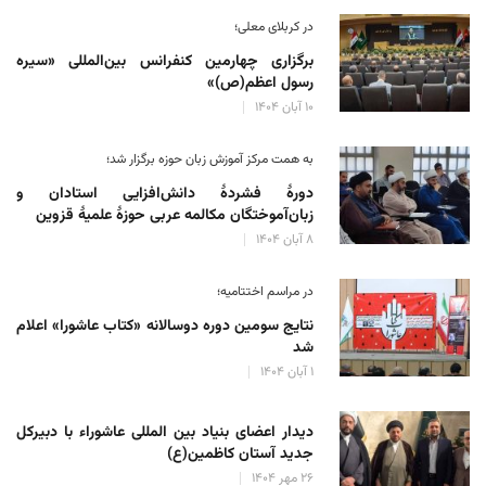
در کربلای معلی؛
برگزاری چهارمین کنفرانس بین‌المللی «سیره
رسول اعظم(ص)»
۱۰ آبان ۱۴۰۴
به همت مرکز آموزش زبان حوزه‌ برگزار شد؛
دورهٔ فشردهٔ دانش‌افزایی استادان و
زبان‌آموختگان مکالمه عربی حوزهٔ علمیهٔ قزوین
۸ آبان ۱۴۰۴
در مراسم اختتامیه؛
نتایج سومین دوره‌ دوسالانه‌ «کتاب عاشورا» اعلام
شد
۱ آبان ۱۴۰۴
دیدار اعضای بنیاد بین المللی عاشوراء با دبیرکل
جدید آستان کاظمین(ع)
۲۶ مهر ۱۴۰۴