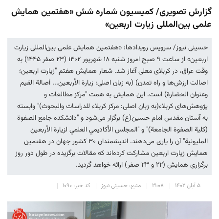
گزارش تصویری/ کمیسیون شماره شش «هفتمین همایش
علمی بین‌المللی زیارت اربعین»
حسینی نیوز/ سرویس رویدادها: «هفتمین همایش علمی بین‌المللی زیارت
اربعین» از ساعت ۹ صبح امروز شنبه ۱۸ شهریور ۱۴۰۲ (۲۳ صفر ١٤٤٥) به
وقت عراق، در کربلای معلی آغاز شد. شعار همایش هفتم "زیارت اربعین؛
اصالت ارزش‌ها و راه تمدن) (به زبان اصلی: زیارة الأربعین... أصالة القیم
وعنوان الحضارة) است. این همایش به همت "مرکز مطالعات و
پژوهش‌های کربلاء(به زبان اصلی: مرکز کربلاء للدراسات والبحوث)" وابسته
به آستان مقدس امام حسین(ع) برگزار می‌شود و "دانشکده جامع الصفوة
(کلیة الصفوة الجامعة)" و "المجلس الأكاديمي العلمي لزيارة الأربعين
المليونية" آن را یاری می‌دهند. اندیشمندان ۳۰ کشور جهان در هفتمین
همایش زیارت اربعین مشارکت کرده‌اند که مقالات برگزیده در طول دور روز
برگزاری همایش (۲۲ و ۲۳ صفر) ارائه خواهد گردید.
۵ آبان ۱۴۰۲
۲۱:۰۸
منبع: حسینی نیوز
کد خبر: ۱۰۹۰