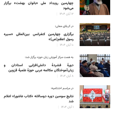
چهارمین رویداد ملی «بانوان بهشت» برگزار
می‌شود
۱۲ آبان ۱۴۰۴
در کربلای معلی؛
برگزاری چهارمین کنفرانس بین‌المللی «سیره
رسول اعظم(ص)»
۱۰ آبان ۱۴۰۴
به همت مرکز آموزش زبان حوزه‌ برگزار شد؛
دورهٔ فشردهٔ دانش‌افزایی استادان و
زبان‌آموختگان مکالمه عربی حوزهٔ علمیهٔ قزوین
۸ آبان ۱۴۰۴
در مراسم اختتامیه؛
نتایج سومین دوره‌ دوسالانه‌ «کتاب عاشورا» اعلام
شد
۱ آبان ۱۴۰۴