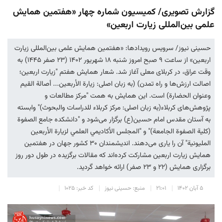
گزارش تصویری/ کمیسیون شماره چهار «هفتمین همایش
علمی بین‌المللی زیارت اربعین»
حسینی نیوز/ سرویس رویدادها: «هفتمین همایش علمی بین‌المللی زیارت
اربعین» از ساعت ۹ صبح امروز شنبه ۱۸ شهریور ۱۴۰۲ (۲۳ صفر ١٤٤٥) به
وقت عراق، در کربلای معلی آغاز شد. شعار همایش هفتم "زیارت اربعین؛
اصالت ارزش‌ها و راه تمدن) (به زبان اصلی: زیارة الأربعین... أصالة القیم
وعنوان الحضارة) است. این همایش به همت "مرکز مطالعات و
پژوهش‌های کربلاء(به زبان اصلی: مرکز کربلاء للدراسات والبحوث)" وابسته
به آستان مقدس امام حسین(ع) برگزار می‌شود و "دانشکده جامع الصفوة
(کلیة الصفوة الجامعة)" و "المجلس الأكاديمي العلمي لزيارة الأربعين
المليونية" آن را یاری می‌دهند. اندیشمندان ۳۰ کشور جهان در هفتمین
همایش زیارت اربعین مشارکت کرده‌اند که مقالات برگزیده در طول دور روز
برگزاری همایش (۲۲ و ۲۳ صفر) ارائه خواهد گردید.
۵ آبان ۱۴۰۲
۲۱:۰۱
منبع: حسینی نیوز
کد خبر: ۱۰۲۵