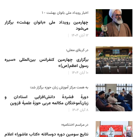
اخبار رویداد ملی بانوان بهشت - ۱
چهارمین رویداد ملی «بانوان بهشت» برگزار
می‌شود
۱۲ آبان ۱۴۰۴
در کربلای معلی؛
برگزاری چهارمین کنفرانس بین‌المللی «سیره
رسول اعظم(ص)»
۱۰ آبان ۱۴۰۴
به همت مرکز آموزش زبان حوزه‌ برگزار شد؛
دورهٔ فشردهٔ دانش‌افزایی استادان و
زبان‌آموختگان مکالمه عربی حوزهٔ علمیهٔ قزوین
۸ آبان ۱۴۰۴
در مراسم اختتامیه؛
نتایج سومین دوره‌ دوسالانه‌ «کتاب عاشورا» اعلام