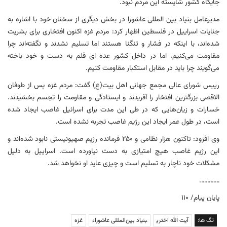
جایگاه کشور شایسته این مردم نبود.
مدیرعامل بنیاد بین المللی عاشورا در بخش دیگری از سخنان خود با اشاره به
جنایات اسراییل در فلسطین اظهار کرد: مردم غزه اکنون افتخاری برای بشریت
شده‌اند، با اینکه در فشار و تنگنا هستند اما تسلیم نشدند و نگفته‌اند چرا
مقاومت می‌کنیم، اما در داخل کشور عده ای قلم به دست و خود باخته
می‌گویند چرا باید در مقابل استکبار مقاومت کنیم.
رییس شورای عالی مجمع جهانی اهل بیت(ع) گفت: مردم غزه پس از طوفان
الاقصی بزرگترین افتخار را آفریدند و ایستادگی و مقاومت را تجسم بخشیدند.
خسارات و زیان‌هایی که در طی این مدت برای اسرائیل غاصب ایجاد شده
است، در طول عمر ایجاد این رژیم غاصب تجربه نشده است.
وی افزود: تاکنون هزار نظامی و ۲۵۰ فرمانده رژیم صهیونیستی نابود شده‌اند و
این رژیم غاصب هیچ امتیازی به دست نیاورده است. اسراییل به دلیل
مشکلات خود ناچار به تسلیم است و چیزی عاید او نخواهد شد.
………….
پایان پیام/ ۱۱۰
تگ ها:
آیت الله اختری
بنیاد بین‌المللی عاشوراء
غزه