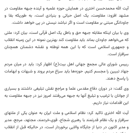
آیت الله محمدحسن اختری در همایش حوزه علمیه و آینده جبهه مقاومت در
مشهد افزود: مقاومت، یک اصل حیاتی و بنیادی است، به طوریکه بقا و
جاودانگی مبتنی بر مقاومت است و اگر نباشد نیستی در پی خواهد داشت.
وی با بیان اینکه مقابله جبهه حق و باطل یک اصل قرآنی است، بیان کرد: ملتی
که می‌خواهد جاودان بماند باید مقاومت کند بهترین نمونه در این زمینه انقلاب
و جمهوری اسلامی است که با این همه توطئه و نقشه دشمنان همچنان
سرافراز است.
رییس شورای عالی مجمع جهانی اهل بیت(ع) اظهار کرد: باید در میان مردم
جهاد تبیین را مجسم کنیم. حوزه‌ها باید سراغ مردم بروند و شبهات و ابهامات
را پاسخ دهند.
وی گفت: در دوران دفاع مقدس علما و مراجع نقش تبلیغی داشتند و بسیاری
از جوانان با ترغیب و تبلیغ آنها به جبهه می‌رفتند امروز نیز در جبهه مقاومت به
این اقدامات نیاز داریم.
آیت الله اختری تاکید کرد: نظام اسلامی و ملت ایران به عنوان یکی از ملتهای
سرافراز و یک نظام قدرتمند با رهبری شجاع، قوی،خردمند، مجتهد، مرجع، مدیر
و مدبر اکنون در دنیا از جایگاه والایی برخوردار است، در حالیکه قبل از انقلاب