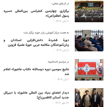
در کربلای معلی؛
برگزاری چهارمین کنفرانس بین‌المللی «سیره
رسول اعظم(ص)»
۱۰ آبان ۱۴۰۴
به همت مرکز آموزش زبان حوزه‌ برگزار شد؛
دورهٔ فشردهٔ دانش‌افزایی استادان و
زبان‌آموختگان مکالمه عربی حوزهٔ علمیهٔ قزوین
۸ آبان ۱۴۰۴
در مراسم اختتامیه؛
نتایج سومین دوره‌ دوسالانه‌ «کتاب عاشورا» اعلام
شد
۱ آبان ۱۴۰۴
دیدار اعضای بنیاد بین المللی عاشوراء با دبیرکل
جدید آستان کاظمین(ع)
۲۶ مهر ۱۴۰۴