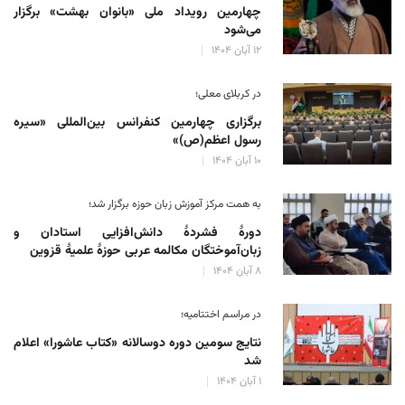
چهارمین رویداد ملی «بانوان بهشت» برگزار
می‌شود
۱۲ آبان ۱۴۰۴
در کربلای معلی؛
برگزاری چهارمین کنفرانس بین‌المللی «سیره
رسول اعظم(ص)»
۱۰ آبان ۱۴۰۴
به همت مرکز آموزش زبان حوزه‌ برگزار شد؛
دورهٔ فشردهٔ دانش‌افزایی استادان و
زبان‌آموختگان مکالمه عربی حوزهٔ علمیهٔ قزوین
۸ آبان ۱۴۰۴
در مراسم اختتامیه؛
نتایج سومین دوره‌ دوسالانه‌ «کتاب عاشورا» اعلام
شد
۱ آبان ۱۴۰۴