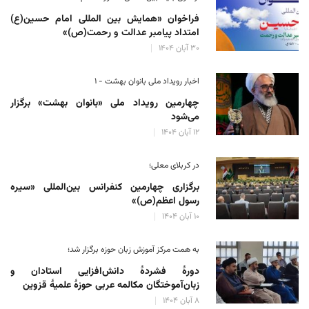
فراخوان «همایش بین المللی امام حسین(ع)
امتداد پیامبر عدالت و رحمت(ص)»
۳۰ آبان ۱۴۰۴
اخبار رویداد ملی بانوان بهشت - ۱
چهارمین رویداد ملی «بانوان بهشت» برگزار
می‌شود
۱۲ آبان ۱۴۰۴
در کربلای معلی؛
برگزاری چهارمین کنفرانس بین‌المللی «سیره
رسول اعظم(ص)»
۱۰ آبان ۱۴۰۴
به همت مرکز آموزش زبان حوزه‌ برگزار شد؛
دورهٔ فشردهٔ دانش‌افزایی استادان و
زبان‌آموختگان مکالمه عربی حوزهٔ علمیهٔ قزوین
۸ آبان ۱۴۰۴