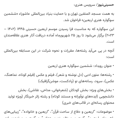
حسینی‌نیوز
/ سرویس هنری:
به همت مسجد المتقین تهران و با حمایت بنیاد بین‌المللی عاشوراء «ششمین
سوگواره هنری اربعین» فراخوان شد.
این سوگواره که به مناسبت فرا رسیدن موسم اربعین حسینی ١٤٤٥ (۱۴۰۲ –
۲۰۲۳) برگزار می‌شود تا روز ۲۵ شهریورماه آماده دریافت آثار هنری علاقه‌مندان
است.
آنچه در پی می‌آید رشته‌ها، مقررات و نحوه شرکت در این مسابقه بین‌المللی
است:
• عنوان رویداد: ششمین سوگواره هنری اربعین
• رشته‌ها: متون ادبی (دل نوشته و شعر)، فیلم و عکس (فیلم کوتاه، نماهنگ،
عکس)، سرود، رسانه‌های نو (پادکست، موشن‌گرافیک)
• بخش‌های ویژه: بخش کودکان (شعرخوانی، مداحی، نقاشی)، بخش
دانشجویی (ایده‌های نوآورانه و مستند کوتاه) و رشته زائر خبرنگار (ویژه تولید
محتوای رسانه‌ای در قالب‌های خبری)
• موضوعات: “اربعین و دفاع از ساحت قرآن”، “اربعین و خانواده”، “زیبایی‌های