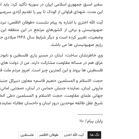
سفیر اسبق جمهوری اسلامی ایران در سوریه تأکید کرد: باید
این مدت، شهدای فراوانی از کودک تا پیر را تقدیم آزادی سرزمین
آیت الله اختری با اشاره به پیام نشست «طوفان الاقصی؛ نبر
صهیونیستی و برخی از کشورهای مرتجع در این منطقه این پیا
وضعیت، تغییر کر
رژیم صهیونیستی ها می باشند.
وی خاطرنشان ساخت: لبنان در مسیر یاری فلسطین و نابودی
عراق هم در مساله مقاومت مشارکت دارند. من از دولت های م
فلسطینی ها بروند و این کمترین چیز است. امروز مردم ملت
حجت الاسلام و المسلمین «نعیم قاسم» معاون دبیرکل جنبش ح
مارونی لبنان، نماینده جنبش حماس در لبنان، «مجتبی امانی
جهانی علمای مقاومت، حجت الاسلام و المسلمین «علی الخ
شیخ عقل طائفه موحدین دروز لبنان و «احسان عطایا» نماینده
………………………
پایان پیام/ ۱۱۰
تگ ها:
آیت الله اختری
طوفان الاقصی
فلسطین