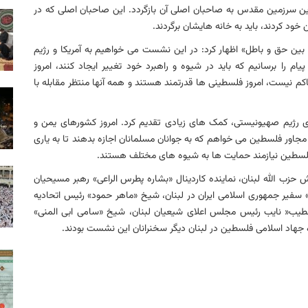
 این سرزمین مقدس به صاحبان اصلی آن بازگردد. این صاحبان اصلی که در
 خود کردند، باید به خانه هایشان برگردند.
د بین حق و باطل» اظهار کرد: در این نشست می خواهیم به آمریکا و رژیم
م را برسانیم که باید در شیوه و راهبرد خود تغییر ایجاد کنند، امروز
ده است و دیگر شرایط سال ۱۹۴۸ میلادی حاکم نیست، امروز فلسطینی ها قدرتمند هستند و همه آنها منتظر مقابله با
 رژیم صهیونیستی، کمک های زیادی تقدیم کرد. امروز کشورهای یمن و
جاور فلسطین می خواهم که به جوانان مسلمانان اجازه بدهند تا به یاری
 فلسطین نیازمند حمایت ها به شیوه های مختلف هستند.
زب الله لبنان، نماینده کاردینال «بشاره پطرس الراعی» رهبر مسیحیان
» سفیر جمهوری اسلامی ایران در لبنان، شیخ «ماهر حمود» رئیس اتحادیه
طیب« نایب رئیس مجلس اعلای شیعیان لبنان، شیخ «سامی ابی المنی»
 جهاد اسلامی فلسطین در لبنان دیگر سخنرانان این نشست بودند.