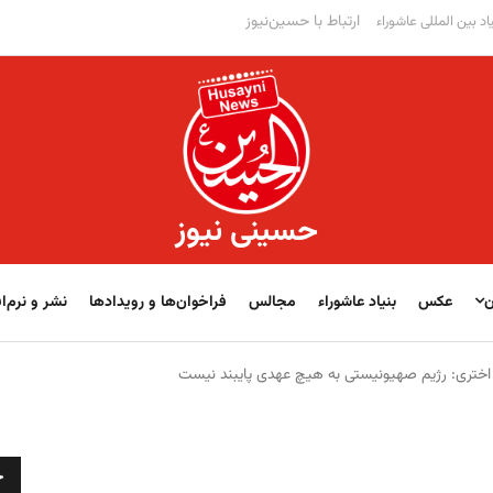
ارتباط با حسین‌نیوز
اد بین المللی عاشوراء
حسینی نیوز
ن
عکس
بنیاد عاشوراء
مجالس
فراخوان‌‏‏‏ها و رویدادها
نشر و نرم‌اف
 اختری: رژیم صهیونیستی به هیچ عهدی پایبند نیست
ج