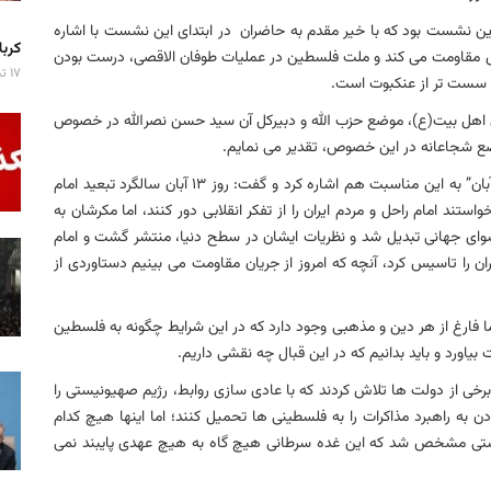
ن نشست بود که با خیر مقدم به حاضران در ابتدای این نشست با اشاره
کربلا میزبان ۷ 
فلسطین اظهار کرد: این ملت از ۷۵ سال پیش مقاومت می کند و ملت فلسطین در عملیات طوفان الاقصی، درست بودن
۱۷ تیر ۱۴۰۵
ی سست تر از عنکبوت است.
ی اهل بیت(ع)، موضع حزب الله و دبیرکل آن سید حسن نصرالله در خصوص
ضع شجاعانه در این خصوص، تقدیر می نمایم.
ایشان با توجه به برگزاری این نشست در سالروز “یوم الله ۱۳ آبان” به این مناسبت هم اشاره کرد و گفت: روز ۱۳ آبان سالگرد تبعید امام
استند امام راحل و مردم ایران را از تفکر انقلابی دور کنند، اما مکرشان به
ای جهانی تبدیل شد و نظریات ایشان در سطح دنیا، منتشر گشت و امام
ان را تاسیس کرد، آنچه که امروز از جریان مقاومت می بینیم دستاوردی از
 ما فارغ از هر دین و مذهبی وجود دارد که در این شرایط چگونه به فلسطین
اورد و باید بدانیم که در این قبال چه نقشی داریم.
 از دولت ها تلاش کردند که با عادی سازی روابط، رژیم صهیونیستی را
 به راهبرد مذاکرات را به فلسطینی ها تحمیل کنند؛ اما اینها هیچ کدام
نیستی مشخص شد که این غده سرطانی هیچ گاه به هیچ عهدی پایبند نمی