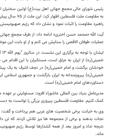
رئیس شورای عالی مجمع جهانی اهل بیت(ع) اولین سخنران ای
به مقاومت ملت 
راهبرد مقاومت را اثبات نمود و نشان داد که رژیم صهیونیست
آیت الله «محمد حسن اختری» ادامه داد: از طرف مجمع جهان
عملیات طوفان الاقصی را ستایش می کنم و از او بابت این مو
خمینی(ره) از ایران به عراق است، مستکبران با این اقدام می خو
خودشان برگشت و امام خمینی(ره) در نجف اشرف به یک پیشو
خمینی(ره) پیروزمندانه به ایران بازگشت و جمهوری اسلامی ایر
دستاوردهای امام خمینی(ره) است.
مدیرعامل بنیاد بین المللی عاشوراء افزود: مسئولیتی بر عهده
کمک کنیم. مقاومت فلسطین پیروزی بزرگی را توانست به دست بی
وی به خیانت برخی شخصیت های عربی هم پرداخت و گفت: برخی
نجات بدهند و برخی از مجموعه ها نیز تلاش کردند که تن دادن
نتیجه نداد و امروز بعد از همه کشتارها توسط رژیم صهیو
ماند.