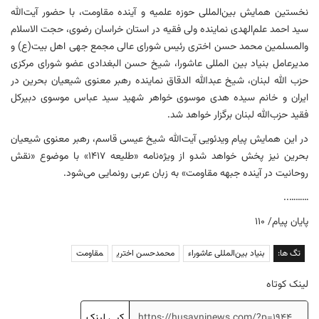
نخستین همایش بین‌المللی حوزه علمیه و آینده مقاومت، با حضور آیت‌الله
سید احمد علم‌الهدی نماینده ولی فقیه در استان خراسان رضوی، حجت الاسلام
والمسلمین محمد حسن اختری رئیس شورای عالی مجمع جهی اهل بیت(ع) و
مدیرعامل بنیاد بین المللی عاشورا، شیخ حسن البغدادی عضو شورای مرکزی
حزب الله لبنان، شیخ عبدالله الدقاق نماینده رهبر معنوی شیعیان بحرین در
ایران و خانم سیده هدی موسوی خواهر شهید سید عباس موسوی دبیرکل
فقید حزب‌الله لبنان برگزار خواهد شد.
در این همایش پیام ویدئویی آیت‌الله شیخ عیسی قاسم، رهبر معنوی شیعیان
بحرین نیز پخش خواهد شدو از ویژه‌نامه «طلیعه ۱۴۱۷» با موضوع «نقش
روحانیت در آینده جبهه مقاومت» به زبان عربی رونمایی می‌شود.
………..
پایان پیام/ ۱۱۰
تگ ها:
بنیاد بین‌المللی عاشوراء
محمدحسن اختری
مقاومت
لینک کوتاه
کپی لینک