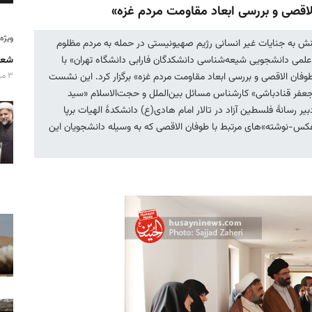
صی و بررسی ابعاد مقاومت مردم غزه»
ویژه‌نامه
کنش به جنایات غیر انسانی رژیم صهیونیستی در حمله به مردم مظلوم
علمی دانشجویی شیعه‌شناسی دانشکدگان فارابی دانشگاه تهران» با
شعا
طوفان الاقصی و بررسی ابعاد مقاومت مردم غزه» برگزار کرد. این نشست
۳ مرداد ۱۴۰۵
 و با سخنرانی آقای دکتر «جعفر قنادباشی» کارشناس مسائل بین‌الملل و حجت‌الاسلام «سید
ر رسانهٔ فلسطین آزاد در تالار امام هادی(ع) دانشکدهٔ الهیات برپا
کس-نوشته»های مرتبط با طوفان الاقصی که به وسیله دانشجویان این