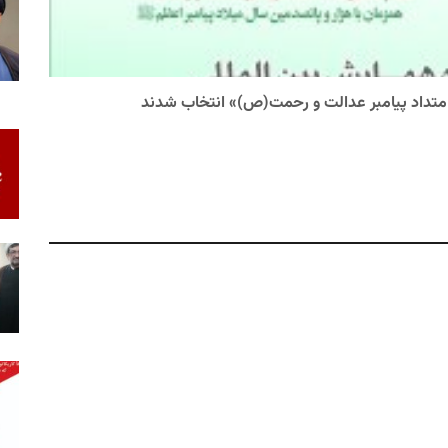
امتداد پیامبر عدالت و رحمت(ص)» انتخاب شدند
فهر
سید 