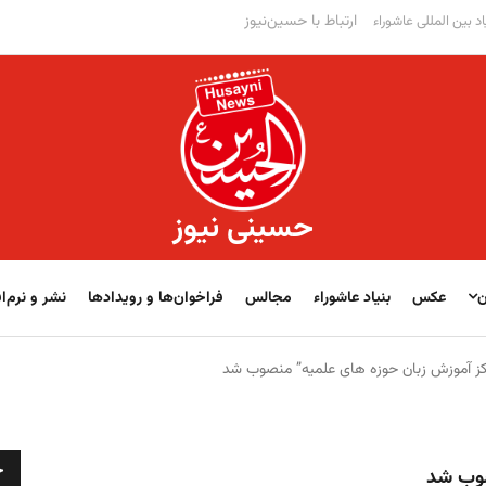
ارتباط با حسین‌نیوز
اد بین المللی عاشوراء
حسینی نیوز
ن
عکس
بنیاد عاشوراء
مجالس
فراخوان‌‏‏‏ها و رویدادها
نشر و نرم‌اف
کز آموزش زبان حوزه های علمیه” منصوب شد
ج
صوب شد