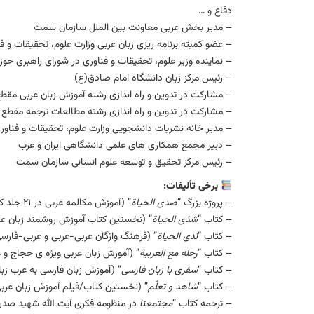
دفاع و …
– مدیر بخش عربی معاونت بین الملل سازمان سمت
– عضو کمیته برنامه ریزی زبان عربی وزارت علوم، تحقیقات و ف
– نماینده وزیر علوم، تحقیقات و فناوری در شورای راهبری حوز
– رئیس مرکز زبان دانشگاه امام صادق(ع)
– مشارکت در تدوین و راه اندازی رشته آموزش زبان عربی مق
– مشارکت در تدوین و راه اندازی رشته مطالعات ترجمه مقطع د
– مدیر خانه نشریات دانشجویی وزارت علوم، تحقیقات و فناور
– دبیر مجمع همکاری های علمی دانشگاهی ایران و عرب
– رئیس مرکز تحقیق و توسعه علوم انسانی سازمان سمت
برخی تألیفات:
– پروژه بزرگ “
صدی الحیاة
” (آموزش مکالمه عربی در ۲۱ جلد کتاب، دفتر تمرین و منابع شنیداری) – انتشارات کانون زبان ایران
– کتاب “
شذی الحیاة
” (نخستین کتاب آموزش روشمند زبان عامیا
– کتاب “
ندی الحیاة
” (فرهنگ واژگان عربی-عربی و عربی-فارسی 
– کتاب “
رحلة مع العربیة
” (آموزش زبان عربی ویژه ی حجاج و ع
– کتاب “
سفری با زبان فارسی
” (آموزش زبان فارسی به عرب زبانان در ۲ جلد) – انت
– کتاب “
شاهد و تعلّم
” (نخستین کتاب/فیلم آموزش زبان عربی) 
– ترجمه کتاب “
مجتمعنا
در منظومه فکری آیت الله شهید صدر” 