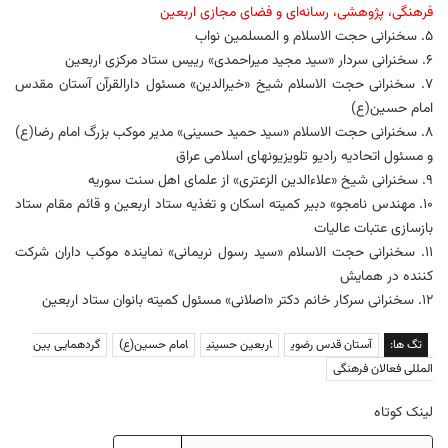
فرهنگی، پژوهشی، رسانه‌ای و فضای مجازی اربعین
۵. سخنرانی حجت الاسلام و المسلمین نواب
۶. سخنرانی سردار «سید مجید میراحمدی» رییس ستاد مرکزی اربعین
۷. سخنرانی حجت الاسلام شیخ «خیرالدین» مسئول دارالقرآن آستان مقدس
امام حسین(ع)
۸. سخنرانی حجت الاسلام «سید حمید حسینی» مدیر موکب بزرگ امام رضا(ع)
و مسئول اتحادیه رادیو تلویزیونهای اسلامی عراق
۹. سخنرانی شیخ «علاءالدین الزعتری» از علمای اهل سنت سوریه
۱۰. مهندس نامجو» دبیر کمیته اسکان و تغذیه ستاد اربعین و قائم مقام ستاد
بازسازی عتبات عالیات
۱۱. سخنرانی حجت الاسلام «سید رسول نریمانی» نماینده موکب داران شرکت
کننده در همایش
۱۲. سخنرانی سرکار خانم دکتر «اصلانی» مسئول کمیته بانوان ستاد اربعین
تگ ها:
آستان قدس رضوی
اربعین حسینی
امام حسین(ع)
گردهمایی بین
المللی فعالان فرهنگی
لینک کوتاه