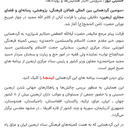
حسینی نیوز
/ سرویس اخبار همایش‌ها و رویدادها:
«
سومین گردهمایی بین المللی فعالان فرهنگی، پژوهشی، رسانه‌ای و فضای
مجازی اربعین
» دقایقی پیش با قراءت آیاتی از کلام الله مجید در چوار ضریح
نورانی حضرت ثامن الحجج(ع) آغاز شد.
قرائت پیام مرجع عالیقدر حضرت آیةالله العظمی «مکارم شیرازی» به گردهمایی
سوم، خیر مقدم حجت الاسلام والمسلمین «احمدی» رییس کمیته فرهنگی
آموزشی ستاد مرکزی اربعین، سخنرانی حجت الاسلام والمسلمین «سید
عبدالفتاح نواب» نماینده ولی فقیه در امور حج و زیارت و سخنان سردار «سید
مجید میراحمدی» معاون وزیر کشور و رئیس ستاد مرکزی اربعین از برنامه های
صبح امروز است.
برای دیدن فهرست برنامه های این گردهمایی
ایـنـجـا
را کلیک کنید.
این همایش به منظور بررسی چالش‌ها و راهکارهای جهانی شدن اربعین
حسینی و با حضور جمعی از مسئولان و موکب داران اربعینیِ بیش از ۱۱ کشور
جهان ـ ایران، عراق، ترکیه، پاکستان، افغانستان، تاجیکستان، هندوستان،
جمهوری آذربایجان، سوریه و چند کشور از قاره آفریقا ـ در مشهد مقدس برگزار
می‌گردد.
در این گردهمایی که به همت کمیته‌های فرهنگی ستاد اربعین ایران و عراق راه