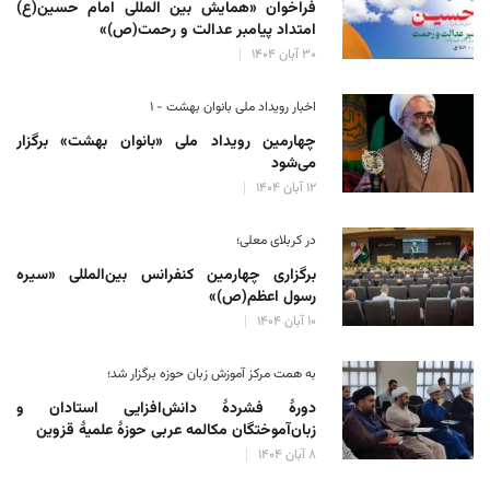
فراخوان «همایش بین المللی امام حسین(ع)
امتداد پیامبر عدالت و رحمت(ص)»
۳۰ آبان ۱۴۰۴
اخبار رویداد ملی بانوان بهشت - ۱
چهارمین رویداد ملی «بانوان بهشت» برگزار
می‌شود
۱۲ آبان ۱۴۰۴
در کربلای معلی؛
برگزاری چهارمین کنفرانس بین‌المللی «سیره
رسول اعظم(ص)»
۱۰ آبان ۱۴۰۴
به همت مرکز آموزش زبان حوزه‌ برگزار شد؛
دورهٔ فشردهٔ دانش‌افزایی استادان و
زبان‌آموختگان مکالمه عربی حوزهٔ علمیهٔ قزوین
۸ آبان ۱۴۰۴